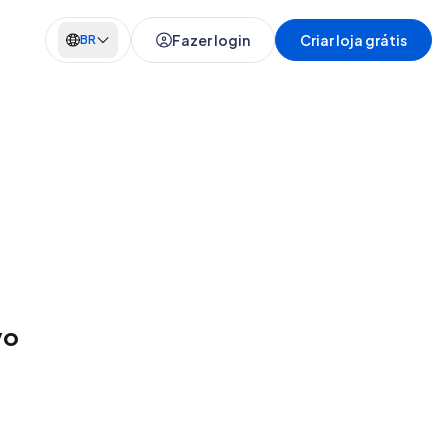
Fazer login
Criar loja grátis
BR
vo