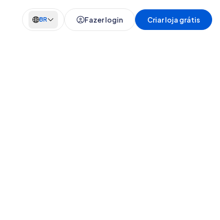
Fazer login
Criar loja grátis
BR