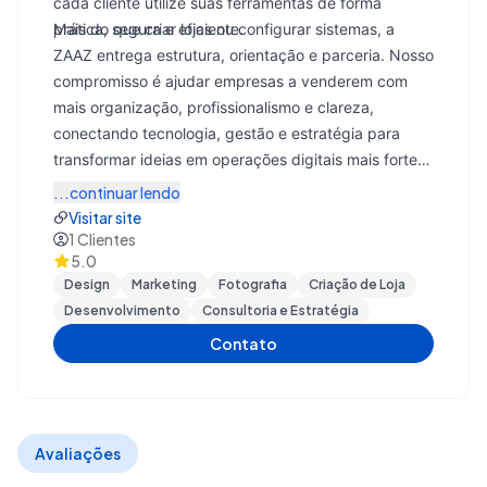
cada cliente utilize suas ferramentas de forma
prática, segura e eficiente.
Mais do que criar lojas ou configurar sistemas, a
ZAAZ entrega estrutura, orientação e parceria. Nosso
compromisso é ajudar empresas a venderem com
mais organização, profissionalismo e clareza,
conectando tecnologia, gestão e estratégia para
transformar ideias em operações digitais mais fortes
e preparadas para crescer.
...continuar lendo
Visitar site
1
Clientes
5.0
Design
Marketing
Fotografia
Criação de Loja
Desenvolvimento
Consultoria e Estratégia
Contato
Avaliações