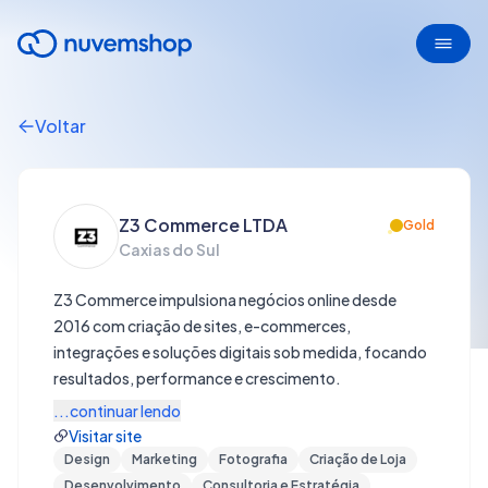
Voltar
Z3 Commerce LTDA
Gold
Caxias do Sul
Z3 Commerce impulsiona negócios online desde
2016 com criação de sites, e-commerces,
integrações e soluções digitais sob medida, focando
resultados, performance e crescimento.
...continuar lendo
Visitar site
Design
Marketing
Fotografia
Criação de Loja
Desenvolvimento
Consultoria e Estratégia