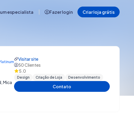
|
 um especialista
Fazer login
Criar loja grátis
Visitar site
Platinum
50
Clientes
5.0
Design
Criação de Loja
Desenvolvimento
, Mica
Contato