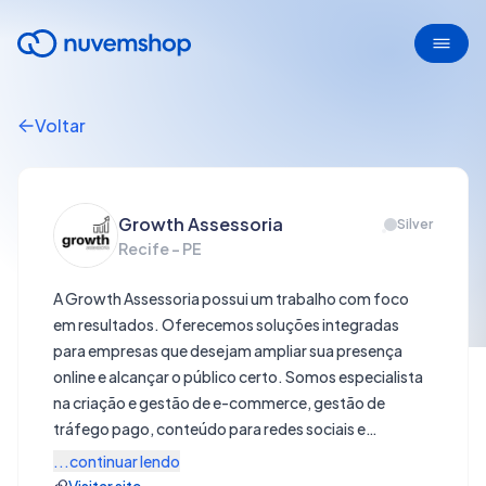
Voltar
Growth Assessoria
Silver
Recife - PE
A Growth Assessoria possui um trabalho com foco
em resultados. Oferecemos soluções integradas
para empresas que desejam ampliar sua presença
online e alcançar o público certo. Somos especialista
na criação e gestão de e-commerce, gestão de
tráfego pago, conteúdo para redes sociais e
automação de WhatsApp, Instagram e E-mail
...continuar lendo
Marketing. Também temos um braço criativo com