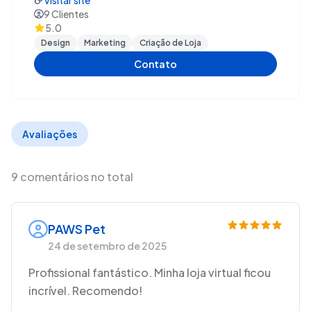
Visitar site
foco em construção de identidade visual, logo,
9
Clientes
5.0
banners e artes em geral. Nossa missão é entender a
Design
Marketing
Criação de Loja
necessidade do cliente e desenvolver projetos
personalizados que potencializem a visibilidade e a
Contato
competitividade das marcas no mercado.
Avaliações
9 comentários no total
PAWS Pet
24 de setembro de 2025
Profissional fantástico. Minha loja virtual ficou
incrível. Recomendo!