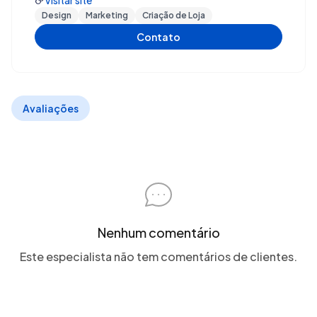
Visitar site
Aqui, loja virtual é só o começo.
Design
Marketing
Criação de Loja
Contato
Avaliações
Nenhum comentário
Este especialista não tem comentários de clientes.