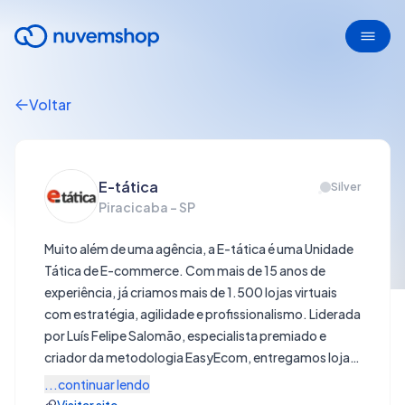
Voltar
E-tática
Silver
Piracicaba - SP
Muito além de uma agência, a E-tática é uma Unidade
Tática de E-commerce. Com mais de 15 anos de
experiência, já criamos mais de 1.500 lojas virtuais
com estratégia, agilidade e profissionalismo. Liderada
por Luís Felipe Salomão, especialista premiado e
criador da metodologia EasyEcom, entregamos lojas
prontas pra vender em até 15 dias, com suporte
...continuar lendo
completo, curso exclusivo e foco em resultados reais.