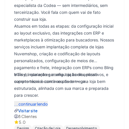
especialista da Codea — sem intermediários, sem
terceirização. Você fala com quem vai de fato
construir sua loja.
Atuamos em todas as etapas: da configuração inicial
ao layout exclusivo, das integrações com ERP e
marketplaces à otimização para buscadores. Nossos
serviços incluem implantação completa de lojas
Nuvemshop, criação e codificação de layouts
personalizados, configuração de meios de
pagamento e frete, integração com ERPs como Bling
e Tiny, instalação e configuração de aplicativos, e
Mais do que entregar uma loja bonita, nosso
suporte técnico contínuo pós-entrega.
compromisso é com o resultado — uma loja bem
estruturada, alinhada com sua marca e preparada
para crescer.
...continuar lendo
Visitar site
8
Clientes
5.0
Design
Criação de Loja
Desenvolvimento