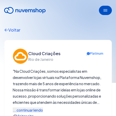
Voltar
Cloud Criações
Platinum
Rio de Janeiro
"Na Cloud Criações, somos especialistas em
desenvolver lojas virtuais na Plataforma Nuvemshop,
trazendo mais de 5 anos de experiência no mercado.
Nossa missão é transformar ideias em lojas online de
sucesso, proporcionando soluções personalizadas e
eficientes que atendem às necessidades únicas de
cada cliente. O que fazemos: Desenvolvimento de
...continuar lendo
Lojas Virtuais: Criamos lojas virtuais na Plataforma