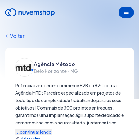
Voltar
Agência Método
Belo Horizonte - MG
Potencialize o seu e-commerce B2B ou B2C com a
Agência MTD: Parceiro especializado em projetos de
todo tipo de complexidade trabalhando para os seus
objetivos! Com mais de 300 projetos entregues,
garantimos uma implantação ágil, suporte dedicado e
compromisso com o seu resultado, juntamente com
um design inovador para seu negócio e objetivos no
...continuar lendo
digital. Além disso, oferecemos serviço dedicado à